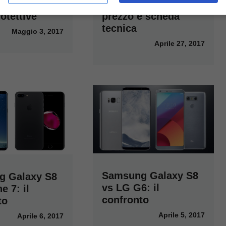
ori custodie e
uscita in Italia,
otettive
prezzo e scheda
tecnica
Maggio 3, 2017
Aprile 27, 2017
Samsung Galaxy S8
g Galaxy S8
vs LG G6: il
e 7: il
confronto
to
Aprile 5, 2017
Aprile 6, 2017