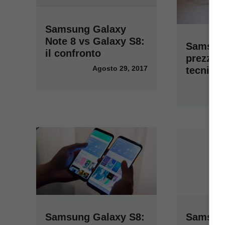
Samsung Galaxy
Note 8 vs Galaxy S8:
Samsun
il confronto
prezzo 
Agosto 29, 2017
tecnica u
Samsung
Samsung Galaxy S8: