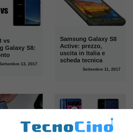
Samsung Galaxy S8
8 vs
Active: prezzo,
 Galaxy S8:
uscita in Italia e
onto
scheda tecnica
Settembre 13, 2017
Settembre 11, 2017