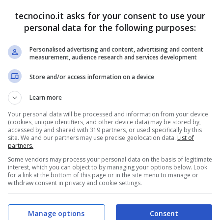
tecnocino.it asks for your consent to use your
personal data for the following purposes:
Honor 9 vs Samsung
Galaxy S8: il
g DeX:
Personalised advertising and content, advertising and content
confronto
e scheda
measurement, audience research and services development
fficiali
Luglio 6, 2017
Store and/or access information on a device
Agosto 25, 2017
Learn more
Your personal data will be processed and information from your device
(cookies, unique identifiers, and other device data) may be stored by,
accessed by and shared with 319 partners, or used specifically by this
site. We and our partners may use precise geolocation data.
List of
partners.
Some vendors may process your personal data on the basis of legitimate
interest, which you can object to by managing your options below. Look
for a link at the bottom of this page or in the site menu to manage or
withdraw consent in privacy and cookie settings.
 Galaxy S8:
Samsung Galaxy S8:
Manage options
Consent