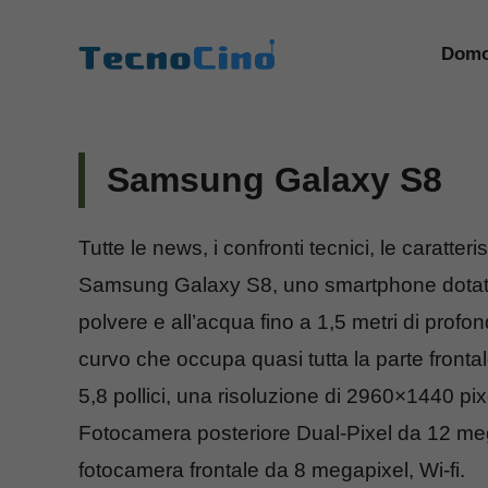
Vai
al
Domo
contenuto
Samsung Galaxy S8
Tutte le news, i confronti tecnici, le caratteri
Samsung Galaxy S8, uno smartphone dotato di
polvere e all’acqua fino a 1,5 metri di prof
curvo che occupa quasi tutta la parte front
5,8 pollici, una risoluzione di 2960×1440 pixel
Fotocamera posteriore Dual-Pixel da 12 mega
fotocamera frontale da 8 megapixel, Wi-fi.