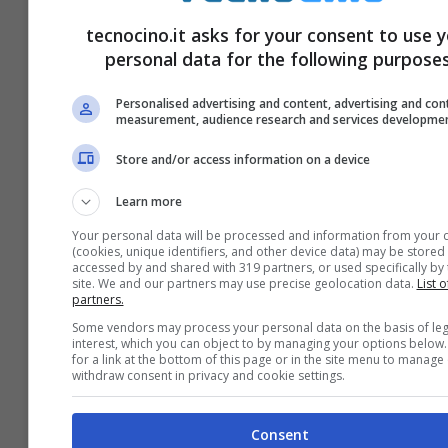
versioni senza crittografia
tecnocino.it asks for your consent to use 
Marzo 25, 2016
personal data for the following purposes
Personalised advertising and content, advertising and con
measurement, audience research and services developme
Store and/or access information on a device
Learn more
Your personal data will be processed and information from your 
(cookies, unique identifiers, and other device data) may be stored 
accessed by and shared with 319 partners, or used specifically by 
site. We and our partners may use precise geolocation data.
List o
partners.
Some vendors may process your personal data on the basis of leg
interest, which you can object to by managing your options below
for a link at the bottom of this page or in the site menu to manage
withdraw consent in privacy and cookie settings.
WhatsApp, in arrivo le chiamate
criptate
Consent
Marzo 15, 2016