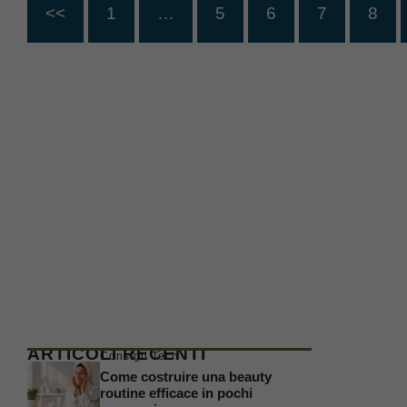
<<
1
…
5
6
7
8
ARTICOLI RECENTI
Consigli Tech
Come costruire una beauty
routine efficace in pochi