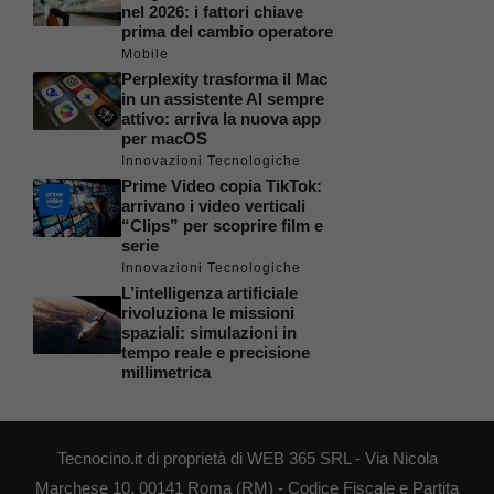
nel 2026: i fattori chiave
prima del cambio operatore
Mobile
Perplexity trasforma il Mac
in un assistente AI sempre
attivo: arriva la nuova app
per macOS
Innovazioni Tecnologiche
Prime Video copia TikTok:
arrivano i video verticali
“Clips” per scoprire film e
serie
Innovazioni Tecnologiche
L’intelligenza artificiale
rivoluziona le missioni
spaziali: simulazioni in
tempo reale e precisione
millimetrica
Tecnocino.it di proprietà di WEB 365 SRL - Via Nicola
Marchese 10, 00141 Roma (RM) - Codice Fiscale e Partita