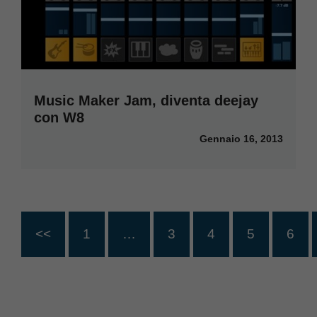
Music Maker Jam, diventa deejay
con W8
Gennaio 16, 2013
<<
1
…
3
4
5
6