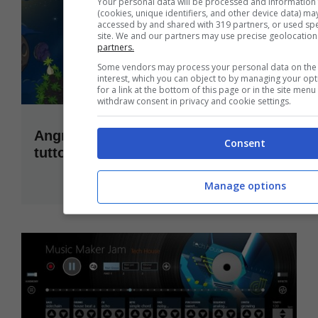
Your personal data will be processed and information
(cookies, unique identifiers, and other device data) ma
accessed by and shared with 319 partners, or used speci
site. We and our partners may use precise geolocation
partners.
Some vendors may process your personal data on the b
interest, which you can object to by managing your op
for a link at the bottom of this page or in the site men
withdraw consent in privacy and cookie settings.
Angry Birds Space e Cut the Rope a
Consent
tutto touch!
Gennaio 16, 2013
Manage options