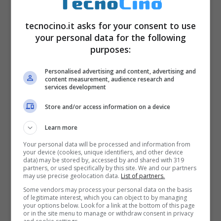
nel cinema risale già ai Fratelli Lumière con
tecnocino.it asks for your consent to use
Louis Lumiere
che negli anni ’20 produce
your personal data for the following
purposes:
un filmato con 3-D anaglifico. Per la cronaca
il
primo film stereoscopico della storia
è
Personalised advertising and content, advertising and
content measurement, audience research and
The Power of Love
del 1922. Poi negli anni
services development
’50 un trionfo di 60 film 3D soprattutto
horror
Store and/or access information on a device
come
Il mostro della laguna nera
del 1954.
Learn more
Ritorna in auge negli anni 70-80 con film
Your personal data will be processed and information from
come
Lo squalo
di
Steven Spielberg
. Poi
your device (cookies, unique identifiers, and other device
data) may be stored by, accessed by and shared with 319
nel 1986 ecco la tecnologia IMAX-3D che
partners, or used specifically by this site. We and our partners
may use precise geolocation data.
List of partners.
sfrutta anaglifo,
lenti polarizzate
e occhiali
Some vendors may process your personal data on the basis
of legitimate interest, which you can object to by managing
LCD. La prima
trasmissione TV 3D
è del
your options below. Look for a link at the bottom of this page
or in the site menu to manage or withdraw consent in privacy
1952, in bianco e nero, nell’82 a colori.