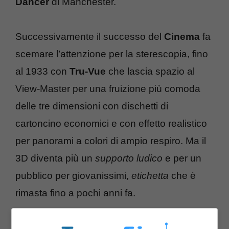
Dancer
di Manchester.
Successivamente il successo del
Cinema
fa
scemare l’attenzione per la sterescopia, fino
al 1933 con
Tru-Vue
che lascia spazio al
View-Master per una fruizione più comoda
delle tre dimensioni con dischetti di
cartoncino economici e con effetto realistico
per panorami a colori di ampio respiro. Ma il
3D diventa più un
supporto ludico
e per un
pubblico per giovanissimi,
etichetta
che è
rimasta fino a pochi anni fa.
Avatar ha segnato una rivoluzione
, ma il 3D