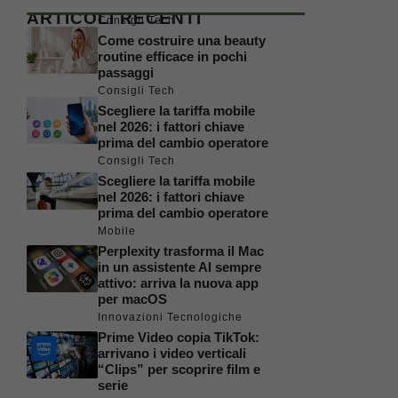
ARTICOLI RECENTI
Consigli Tech
Come costruire una beauty
routine efficace in pochi
passaggi
Consigli Tech
Scegliere la tariffa mobile
nel 2026: i fattori chiave
prima del cambio operatore
Consigli Tech
Scegliere la tariffa mobile
nel 2026: i fattori chiave
prima del cambio operatore
Mobile
Perplexity trasforma il Mac
in un assistente AI sempre
attivo: arriva la nuova app
per macOS
Innovazioni Tecnologiche
Prime Video copia TikTok:
arrivano i video verticali
“Clips” per scoprire film e
serie