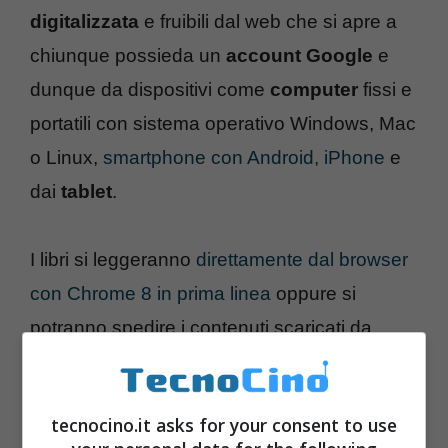
digitalizzata
e fruibili dal web che si apre a
chiunque possieda un
account Google
e
dunque da dispositivi come
computer
fissi e
portatili con sistema operativo Windows, Mac
o Linux,
smartphone con Android, iPhone
e
dai
tablet
.
I libri si leggeranno
direttamente dal browser
con Chrome 8 in prima linea
oppure si
potranno spedire i contenuti scaricati da
Google eBooks a
ereader
come i
Sony
, ma
per ora niente
Amazon Kindle
. Il bacino di
tecnocino.it asks for your consent to use
libri conta su
15 milioni
di elementi da
35000