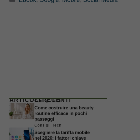
ARTICOLI RECENTI
Consigli Tech
Come costruire una beauty
routine efficace in pochi
passaggi
Consigli Tech
Scegliere la tariffa mobile
nel 2026: i fattori chiave