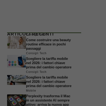
ARTICOLI RECENTI
Consigli Tech
Come costruire una beauty
routine efficace in pochi
passaggi
Consigli Tech
Scegliere la tariffa mobile
nel 2026: i fattori chiave
prima del cambio operatore
Consigli Tech
Scegliere la tariffa mobile
nel 2026: i fattori chiave
prima del cambio operatore
Mobile
Perplexity trasforma il Mac
in un assistente AI sempre
attivo: arriva la nuova app