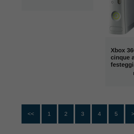
Xbox 36
cinque a
festegg
<<
1
2
3
4
5