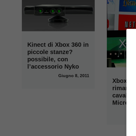
Kinect di Xbox 360 in
piccole stanze?
possibile, con
l’accessorio Nyko
Giugno 8, 2011
Xbox 36
rimango
cavalli 
Microso