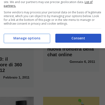
site. We and our partners may use precise geolocation data.
List of
partners.
Some vendors may process your personal data on the basis of legitimate
interest, which you can object to by managing your options below. Look
for a link at the bottom of this page or in the site menu to manage or
withdraw consent in privacy and cookie settings.
Manage options
Consent
Avatar Kinect: la
nuova frontiera della
chat online
: il
Gennaio 6, 2011
ore di 360
012
Febbraio 1, 2011