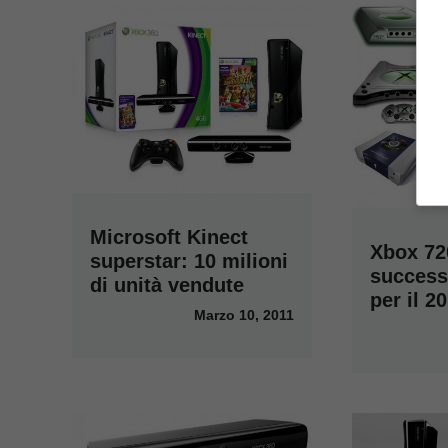
Microsoft Kinect
Xbox 720
superstar: 10 milioni
success
di unità vendute
per il 2
Marzo 10, 2011