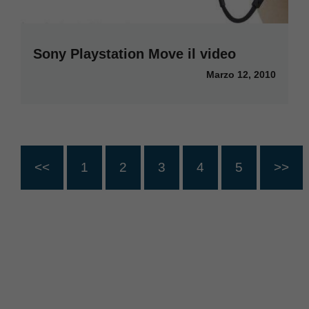
Sony Playstation Move il video
Marzo 12, 2010
<<
1
2
3
4
5
>>