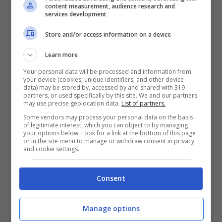
content measurement, audience research and
services development
Playstation Network prossimo al
ripristino online?
Store and/or access information on a device
Maggio 7, 2011
Learn more
Your personal data will be processed and information from
your device (cookies, unique identifiers, and other device
data) may be stored by, accessed by and shared with 319
partners, or used specifically by this site. We and our partners
may use precise geolocation data.
List of partners.
Some vendors may process your personal data on the basis
of legitimate interest, which you can object to by managing
your options below. Look for a link at the bottom of this page
or in the site menu to manage or withdraw consent in privacy
and cookie settings.
Consent
Manage options
Sony Playstation Network: