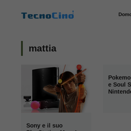
Vai
al
Domo
contenuto
mattia
Pokemon
e Soul S
Nintend
Sony e il suo