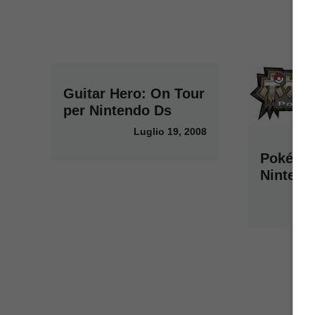
Guitar Hero: On Tour
per Nintendo Ds
Luglio 19, 2008
Pokémon
Nintend