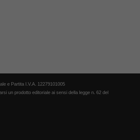
le e Partita I.V.A. 12279101005
si un prodotto editoriale ai sensi della legge n. 62 del