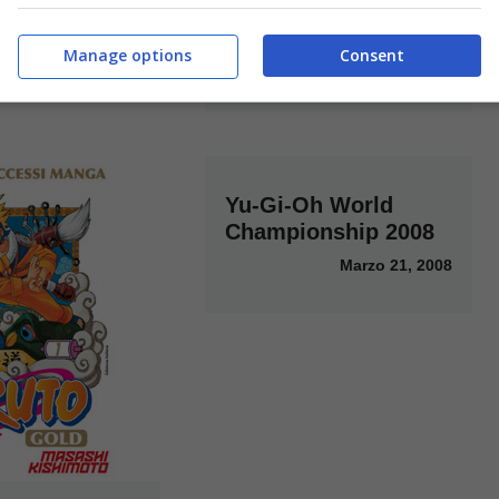
Assassin’s Creed per
Nintendo DS
Manage options
Consent
Aprile 11, 2008
Yu-Gi-Oh World
Championship 2008
Marzo 21, 2008