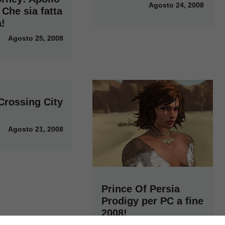
Agosto 24, 2008
 Che sia fatta
a!
Agosto 25, 2008
Crossing City
Agosto 21, 2008
Prince Of Persia
Prodigy per PC a fine
2008!