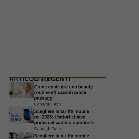
ARTICOLI RECENTI
Consigli Tech
Come costruire una beauty
routine efficace in pochi
passaggi
Consigli Tech
Scegliere la tariffa mobile
nel 2026: i fattori chiave
prima del cambio operatore
Consigli Tech
Scegliere la tariffa mobile