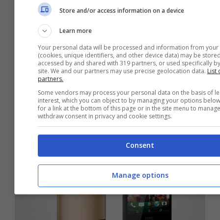
Store and/or access information on a device
HTC One E8 è ufficiale: scheda
Learn more
tecnica e caratteristiche
Your personal data will be processed and information from your
(cookies, unique identifiers, and other device data) may be stored
Giugno 4, 2014
accessed by and shared with 319 partners, or used specifically by
site. We and our partners may use precise geolocation data.
List 
partners.
Some vendors may process your personal data on the basis of le
interest, which you can object to by managing your options belo
for a link at the bottom of this page or in the site menu to manag
withdraw consent in privacy and cookie settings.
Consent
Manage options