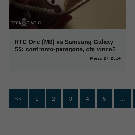
HTC One (M8) vs Samsung Galaxy
S5: confronto-paragone, chi vince?
Marzo 27, 2014
<<
1
2
3
4
5
…