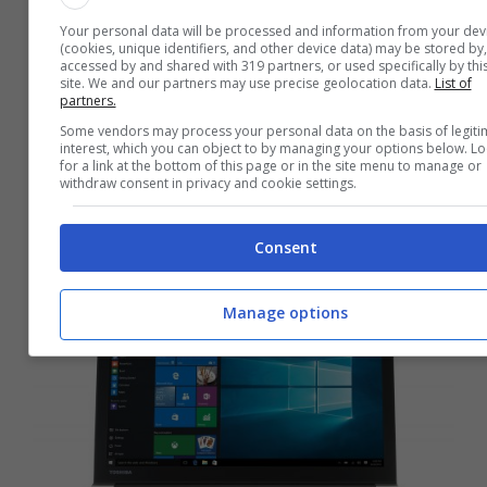
Your personal data will be processed and information from your dev
(cookies, unique identifiers, and other device data) may be stored by,
accessed by and shared with 319 partners, or used specifically by thi
site. We and our partners may use precise geolocation data.
List of
partners.
Amazon Gaming Week 2016: le
Some vendors may process your personal data on the basis of legiti
migliori offerte della settimana
interest, which you can object to by managing your options below. L
for a link at the bottom of this page or in the site menu to manage or
withdraw consent in privacy and cookie settings.
Aprile 4, 2016
Consent
Manage options