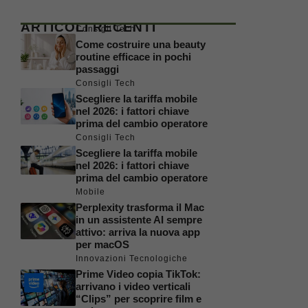
ARTICOLI RECENTI
Consigli Tech
Come costruire una beauty
routine efficace in pochi
passaggi
Consigli Tech
Scegliere la tariffa mobile
nel 2026: i fattori chiave
prima del cambio operatore
Consigli Tech
Scegliere la tariffa mobile
nel 2026: i fattori chiave
prima del cambio operatore
Mobile
Perplexity trasforma il Mac
in un assistente AI sempre
attivo: arriva la nuova app
per macOS
Innovazioni Tecnologiche
Prime Video copia TikTok:
arrivano i video verticali
“Clips” per scoprire film e