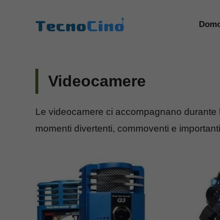
Vai
al
Domo
contenuto
Videocamere
Le videocamere ci accompagnano durante le
momenti divertenti, commoventi e importanti: tu