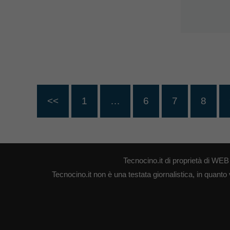
<<
1
…
6
7
8
Tecnocino.it di proprietà di W
Tecnocino.it non è una testata giornalistica, in quanto