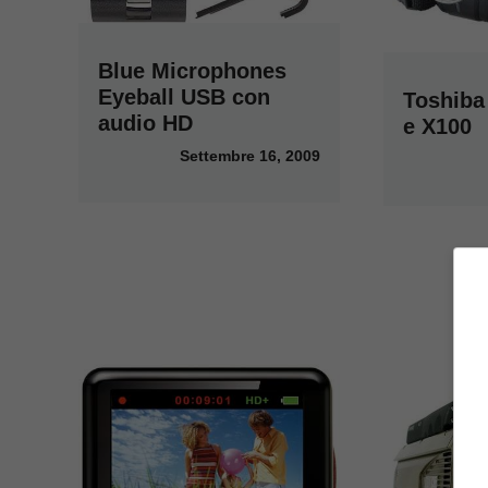
Blue Microphones
Eyeball USB con
Toshiba
audio HD
e X100
Settembre 16, 2009