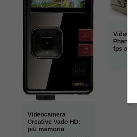
Videoc
Phantom
fps a 7
Videocamera
Creative Vado HD:
più memoria