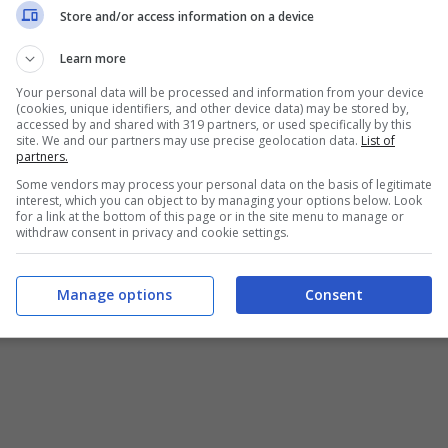
notebook Hercules
Store and/or access information on a device
Dualpix HD720p
Learn more
Agosto 28, 2009
Your personal data will be processed and information from your device
(cookies, unique identifiers, and other device data) may be stored by,
amera
accessed by and shared with 319 partners, or used specifically by this
 v12.1: 6933
site. We and our partners may use precise geolocation data.
List of
partners.
20p
Some vendors may process your personal data on the basis of legitimate
Agosto 31, 2009
interest, which you can object to by managing your options below. Look
for a link at the bottom of this page or in the site menu to manage or
withdraw consent in privacy and cookie settings.
Manage options
Consent