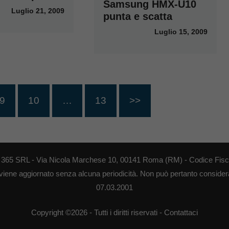
Samsung HMX-U10
Luglio 21, 2009
punta e scatta
Luglio 15, 2009
9
10
…
13
>>
EB 365 SRL - Via Nicola Marchese 10, 00141 Roma (RM) - Codice Fisca
 viene aggiornato senza alcuna periodicità. Non può pertanto considerar
07.03.2001
Copyright ©2026 - Tutti i diritti riservati -
Contattaci