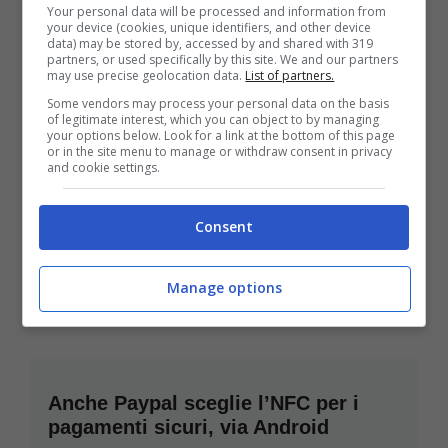
Your personal data will be processed and information from
your device (cookies, unique identifiers, and other device
data) may be stored by, accessed by and shared with 319
partners, or used specifically by this site. We and our partners
may use precise geolocation data.
List of partners.
Some vendors may process your personal data on the basis
of legitimate interest, which you can object to by managing
your options below. Look for a link at the bottom of this page
or in the site menu to manage or withdraw consent in privacy
and cookie settings.
Maxi arresto di hacker Anonymous e
Consent
LulzSec
Luglio 21, 2011
Manage options
Anche Paypal sceglie l’NFC per i
pagamenti sicuri, via Android