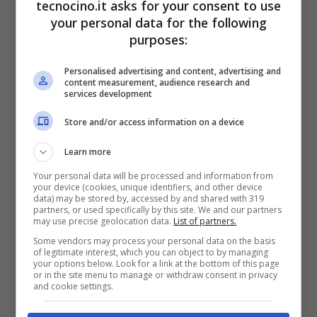
tecnocino.it asks for your consent to use
your personal data for the following
purposes:
Mio Cyclo 300 e 305, navigatori da
bici che ti consigliano i percorsi
Personalised advertising and content, advertising and
Maggio 28, 2012
content measurement, audience research and
services development
Store and/or access information on a device
Learn more
Garmin Nuvi 3490LT: il navigatore
Your personal data will be processed and information from
GPS più stiloso (videorecensione)
your device (cookies, unique identifiers, and other device
data) may be stored by, accessed by and shared with 319
Febbraio 10, 2012
partners, or used specifically by this site. We and our partners
may use precise geolocation data.
List of partners.
Some vendors may process your personal data on the basis
of legitimate interest, which you can object to by managing
your options below. Look for a link at the bottom of this page
or in the site menu to manage or withdraw consent in privacy
and cookie settings.