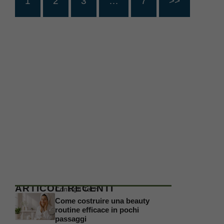
1
2
3
…
7
>>
ARTICOLI RECENTI
Consigli Tech
Come costruire una beauty
routine efficace in pochi
passaggi