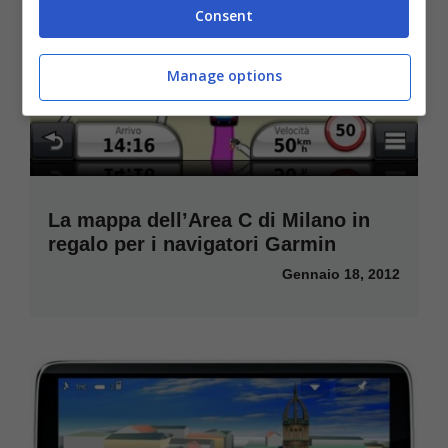
Consent
Manage options
La mappa dell’Area C di Milano in
regalo per i navigatori Garmin
Gennaio 18, 2012