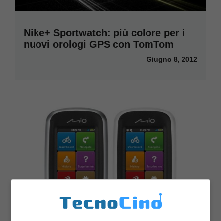
Nike+ Sportwatch: più colore per i
nuovi orologi GPS con TomTom
Giugno 8, 2012